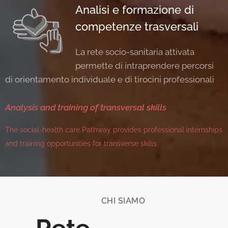
Analisi e formazione di
competenze trasversali
La rete socio-sanitaria attivata
permette di intraprendere percorsi
di orientamento individuale e di tirocini professionali
Analysis and training of transversal skills
The social-health care Pathway provides professional internships
and training opportunities for transverse skills.
CHI SIAMO
Rete