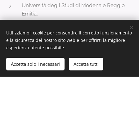
Università degli Studi di Modena e Reggio
Emilia,
Ordine dei Medici Chirurghi e Odontoiatri di
Reggio Emilia
Utilizziamo i cookie per consentire il corretto funzionamento
e la sicurezza del nostro sito web e per offrirti la migliore
esperienza utente possibile.
5
Accetta solo i necessari
Accetta tutti
Inizia
Crea il tuo sito web gratis!
ASSOCIAZIONI DI VOLONTARIATO
Voluntary Non-profit Associations
GRADE Onlus,
LILT Onlus,
DarVoce Onlus,
Anteas Servizi,
Centro Sociale Papa Giovanni XXIII